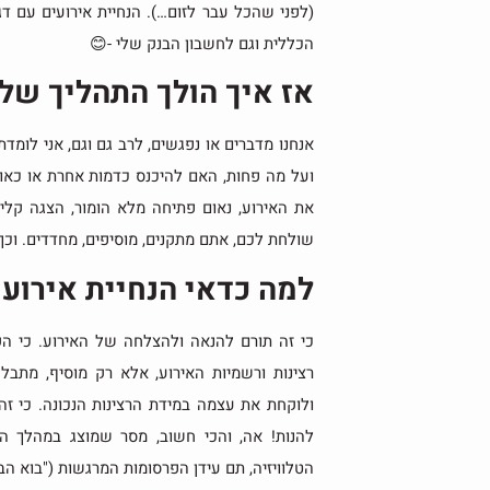
(לפני שהכל עבר לזום…). הנחיית אירועים עם דגש
הכללית וגם לחשבון הבנק שלי -😊
אז איך הולך התהליך של 
אנחנו מדברים או נפגשים, לרב גם וגם, אני לומ
ועל מה פחות, האם להיכנס כדמות אחרת או כאודל
את האירוע, נאום פתיחה מלא הומור, הצגה קלי
שולחת לכם, אתם מתקנים, מוסיפים, מחדדים. וכך
למה כדאי הנחיית אירועים
כי זה תורם להנאה ולהצלחה של האירוע. כי הקהל
רצינות ורשמיות האירוע, אלא רק מוסיף, מתב
ולוקחת את עצמה במידת הרצינות הנכונה. כי זה 
להנות! אה, והכי חשוב, מסר שמוצג במהלך הנ
הטלוויזיה, תם עידן הפרסומות המרגשות ("בוא הב