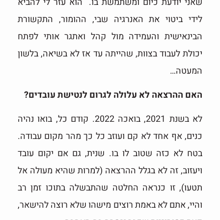
שאני יודעת כיום ומשתמשת בו. הוא עזר לי להביא
לידי ביטוי את האנרגיה שבי, ההומור, התקשורת
הבינאישית והעמידה מול קהל ואתגר אותי לפתח
יכולת לעבוד בצוות, שהייתה עד אז לא בשיאה, בלשון
המעטה…
האם ההרצאה לא עלולה לגרום לנטישת עובדים?
לא בשנת 2021, בואכה 2022. קודם כל, בואו נהיה
כנים, אף אחד לא קם ועוזב כל כך מהר מקום עבודה.
בטח לא כזה שטוב לו בו. שנית, גם אם יקום עובד
ויעזוב, זה לא בגלל ההרצאה (למרות שהיא מעולה אל
תטעו), זו כנראה החלטה שהתבשלה בתוכו זמן רב
והיי, אתם לא באמת רוצים מישהו שלא רוצה להישאר,