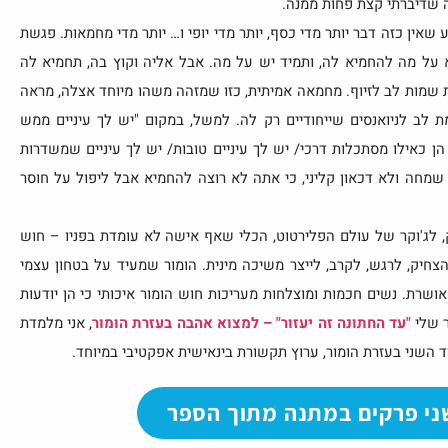
ה שדיברתי קצת פחות ממנה.
ע שאין כזה דבר יותר מדי כסף, יותר מדי יופי ו… יותר מדי מחמאות. פגשת
א על מה להחמיא לה, ותמיד יש על מה. אבל אליה וקוץ בה, תחמיא לה
שמות לב לזיוף. מחמאה אמיתית, כזו שמזהה משהו מיוחד אצלה, מראה
 לב לניואנסים שייחודיים רק לה. למשל, במקום "יש לך עיניים ממש
הן כאילו מסתכלות דרכי/ יש לך עיניים טובות/ יש לך עיניים שמשדרות
מחה ולא דכאון קליני, כי אתה לא רוצה להחמיא אבל ליפול על חוסר
 לג'וקר של עולם הפלירטוט, הכלי שאף אישה לא עומדת בפניו – חוש
צחיק, לרגש, לקרב, לייצר משיכה מינית. הומור שמעיד על בטחון עצמי
ושרת. נשים חכמות ומוצלחות מעריכות חוש הומור איכותי כי הן יודעות
ר שלי
"עד החתונה זה יעזור" – למצוא אהבה בעזרת הומור
, אני מלמדת
 השני בעזרת הומור, ערוץ תקשורת בינאישית אפקטיבי במיוחד.
ני פרקים במתנה מתוך הספר