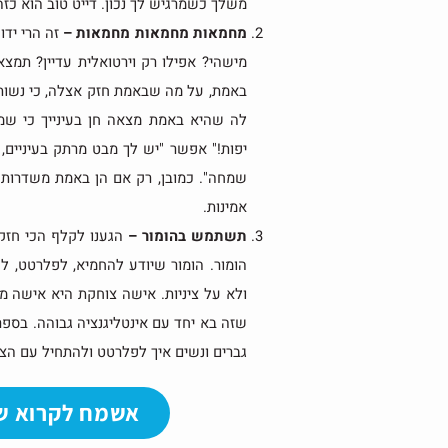
משלך כשמרגיש לך נכון. דייט טוב הוא כז
מחמאות מחמאות מחמאות
–
זה הרי ידו
מישהי? אפילו רק וירטואלית עדיין? תמצ
באמת, על מה שבאמת חזק אצלה, כי נשות 
לה שהיא באמת מצאה חן בעינייך כי שמת
יפות!" אפשר "יש לך מבט מרתק בעיניים, 
שמחה". כמובן, רק אם הן באמת משדרות ש
אמינות.
תשתמש בהומור –
הגענו לקלף הכי חזק,
הומור. הומור שיודע להחמיא, לפלרטט, לה
ולא על ציניות. אישה צוחקת היא אישה מא
שזה בא יחד עם אינטליגנציה גבוהה. בספ
גברים ונשים איך לפלרטט ולהתחיל עם הצד
אשמח לקרוא ש