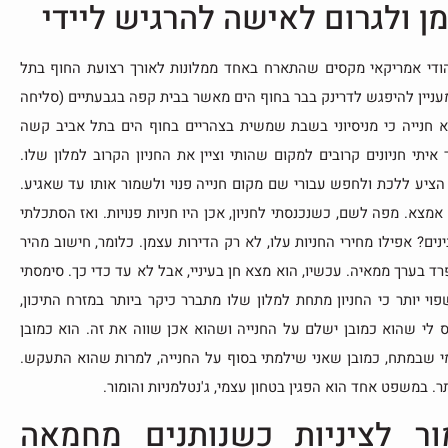
מן ולגרום לאישה להרגיש ליידי
הודי אמריקאי מקסים שהתארח באחד ממלונות לאורך רצועת החוף בתל
מעניין להיפגש לדרינק בבר בחוף הים מאשר בבית קפה בגבעתיים (סליחה
א חנייה כי מניסיוני בשבת שמשית בצהריים בחוף הים בתל אביב קשה
יתי חניונים קרובים למקום שהותי וציין את החניון הקרוב למלון שלו.
 הציע ללכת ולחפש עבורי שם מקום חנייה פנוי ולשמור אותו עד שאגיע.
מצא. מפה לשם, כשנכנסתי לחניון, אכן היו חניות פנויות. ואז הסתכלתי
3 ₪. לשעה. אתם מבינים? אפילו מחירי החניות עלו, לא רק הדירות עצמן. כלומר, חישוב מהיר
בערך ממאיה. עכשיו, הוא מצא חן בעיניי, אבל לא עד כדי כך. סימסתי
י יותר כי החניון מתחת למלון שלו מתברר כיקר ביותר במזרח התיכון,
 לי שהוא כמובן ישלם על החנייה ושהוא אכן שווה את זה. הוא כמובן
מי שבמתח, כמובן שאני שילמתי בסוף על החנייה, למרות שהוא התעקש.
ר. במשפט אחד הוא הפגין בטחון עצמי, ג'נטלמניות והומור.
ור לציניות כשנותנים מחמאה