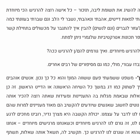
ה להשיג את תשומת ליבה, תזכור – כל אישה רוצה להרגיש הכי מיוחדת
ה וב-40 שנות רווקותי יצאתי למאות דייטים, אהבתי ונאהבתי, נשבר לי הלב וגם שברתי בעוונתי כמה
 לעזור לגברים (וגם לנשים) להבין איך להתגבר על מכשולים בתחילת קשר
ר תכונות אטרקטיביות שלגמרי ניתן לפתח.
להרגיש מיוחדים. ואיך גורמים להם/ן להרגיש ככה?
עבורי, מולי, כמו גם מסיפורים של רבים אחרים.
"-
משפט ששמעתי פעם ששווה המון! והוא כל כך נכון. אנשים אוהבים
 לשתוק כמו דג במשך כל השיחה הראשונה או הדייט הראשון. זה כן
לות שבאמת מגלות בה התעניינות ומעידות שאתה רוצה להכיר אותה
 נוטים לחשוב שאנשים שיודעים להקשיב הם מאוד מעניינים למרות שהם
לנו לדבר על עצמנו. יכולת הקשבה היא מצרך נדיר, רובינו מחכים לרגע
 לנו, זה גורם לנו להרגיש מיוחדים וכשאנחנו מרגישים מיוחדים – אנחנו
שהוא זה שגרם לנו להרגיש כך. תקשיב לה, תשאל אותה שאלות, תשתף