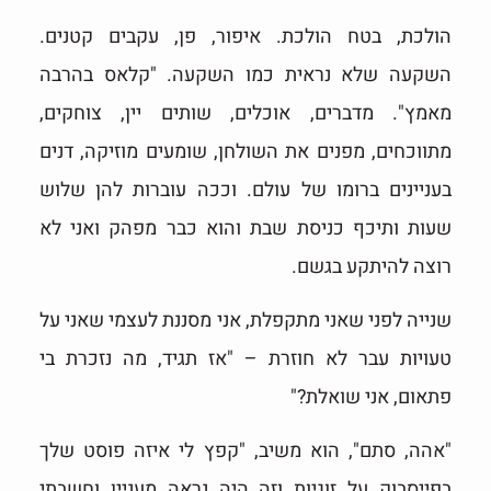
הולכת, בטח הולכת. איפור, פן, עקבים קטנים.
השקעה שלא נראית כמו השקעה. "קלאס בהרבה
מאמץ". מדברים, אוכלים, שותים יין, צוחקים,
מתווכחים, מפנים את השולחן, שומעים מוזיקה, דנים
בעניינים ברומו של עולם. וככה עוברות להן שלוש
שעות ותיכף כניסת שבת והוא כבר מפהק ואני לא
רוצה להיתקע בגשם.
שנייה לפני שאני מתקפלת, אני מסננת לעצמי שאני על
טעויות עבר לא חוזרת – "אז תגיד, מה נזכרת בי
פתאום, אני שואלת?"
"אהה, סתם", הוא משיב, "קפץ לי איזה פוסט שלך
בפייסבוק על זוגיות וזה היה נראה מעניין וחשבתי