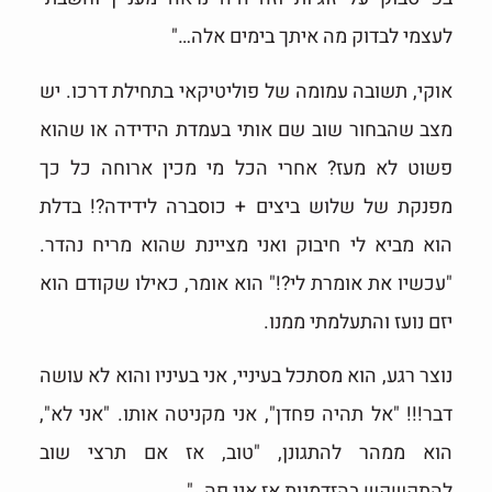
לעצמי לבדוק מה איתך בימים אלה…"
אוקי, תשובה עמומה של פוליטיקאי בתחילת דרכו. יש
מצב שהבחור שוב שם אותי בעמדת הידידה או שהוא
פשוט לא מעז? אחרי הכל מי מכין ארוחה כל כך
מפנקת של שלוש ביצים + כוסברה לידידה?! בדלת
הוא מביא לי חיבוק ואני מציינת שהוא מריח נהדר.
"עכשיו את אומרת לי?!" הוא אומר, כאילו שקודם הוא
יזם נועז והתעלמתי ממנו.
נוצר רגע, הוא מסתכל בעיניי, אני בעיניו והוא לא עושה
דבר!!! "אל תהיה פחדן", אני מקניטה אותו. "אני לא",
הוא ממהר להתגונן, "טוב, אז אם תרצי שוב
להתקשקש בהזדמנות אז אני פה.."