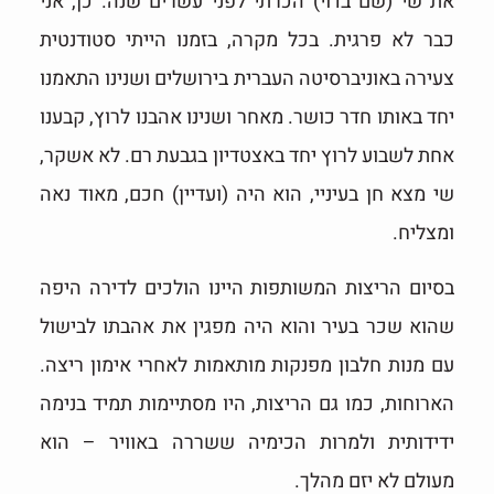
את שי (שם בדוי) הכרתי לפני עשרים שנה. כן, אני
כבר לא פרגית. בכל מקרה, בזמנו הייתי סטודנטית
צעירה באוניברסיטה העברית בירושלים ושנינו התאמנו
יחד באותו חדר כושר. מאחר ושנינו אהבנו לרוץ, קבענו
אחת לשבוע לרוץ יחד באצטדיון בגבעת רם. לא אשקר,
שי מצא חן בעיניי, הוא היה (ועדיין) חכם, מאוד נאה
ומצליח.
בסיום הריצות המשותפות היינו הולכים לדירה היפה
שהוא שכר בעיר והוא היה מפגין את אהבתו לבישול
עם מנות חלבון מפנקות מותאמות לאחרי אימון ריצה.
הארוחות, כמו גם הריצות, היו מסתיימות תמיד בנימה
ידידותית ולמרות הכימיה ששררה באוויר – הוא
מעולם לא יזם מהלך.