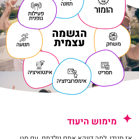
מימוש היעוד
אז תגידו, למה דווקא אתם נולדתם עם סט